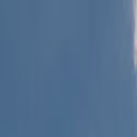
Giriş Yap
Kayıt Ol
Usta Ol - İş Fırsatları