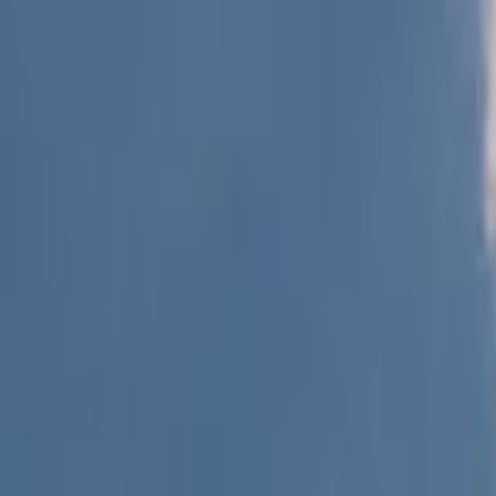
Giriş Yap
Kayıt Ol
Usta Ol - İş Fırsatları