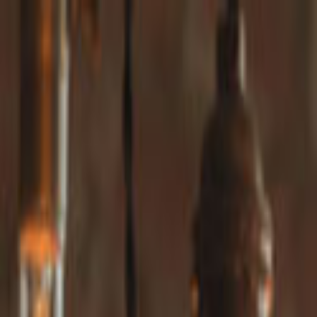
Giriş Yap
Kayıt Ol
Usta Ol - İş Fırsatları