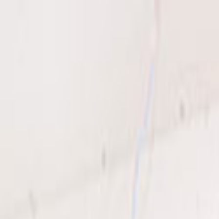
Giriş Yap
Kayıt Ol
Usta Ol - İş Fırsatları