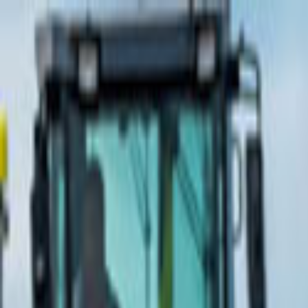
Giriş Yap
Kayıt Ol
Usta Ol - İş Fırsatları