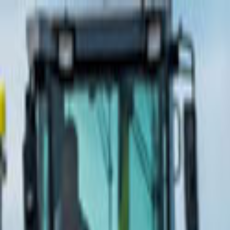
Giriş Yap
Kayıt Ol
Usta Ol - İş Fırsatları