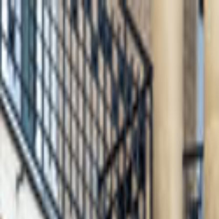
Giriş Yap
Kayıt Ol
Usta Ol - İş Fırsatları