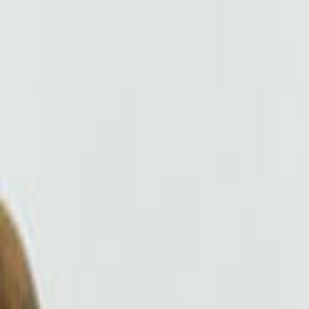
Giriş Yap
Kayıt Ol
Usta Ol - İş Fırsatları