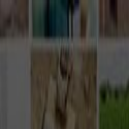
Giriş Yap
Kayıt Ol
Usta Ol - İş Fırsatları