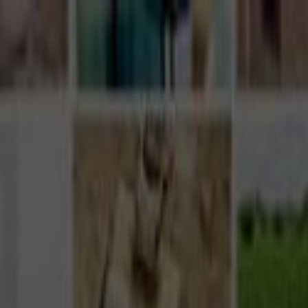
Giriş Yap
Kayıt Ol
Usta Ol - İş Fırsatları