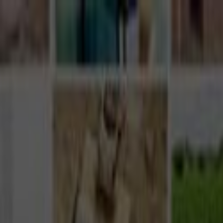
Giriş Yap
Kayıt Ol
Usta Ol - İş Fırsatları