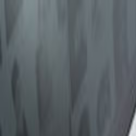
Giriş Yap
Kayıt Ol
Usta Ol - İş Fırsatları