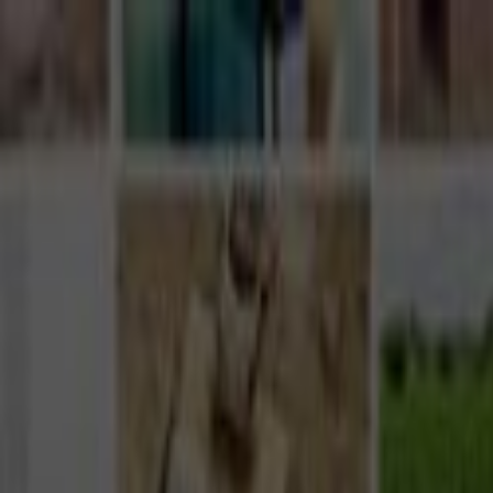
Giriş Yap
Kayıt Ol
Usta Ol - İş Fırsatları