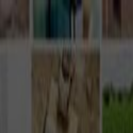
Giriş Yap
Kayıt Ol
Usta Ol - İş Fırsatları