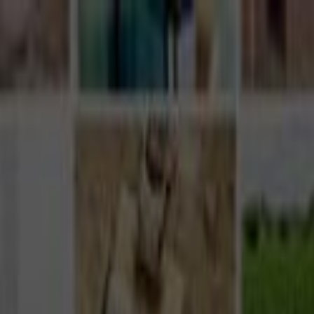
Giriş Yap
Kayıt Ol
Usta Ol - İş Fırsatları