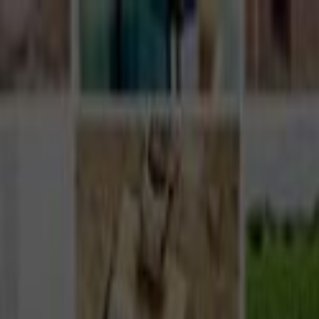
Giriş Yap
Kayıt Ol
Usta Ol - İş Fırsatları