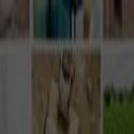
Giriş Yap
Kayıt Ol
Usta Ol - İş Fırsatları