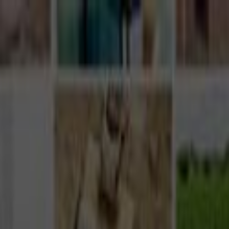
Giriş Yap
Kayıt Ol
Usta Ol - İş Fırsatları