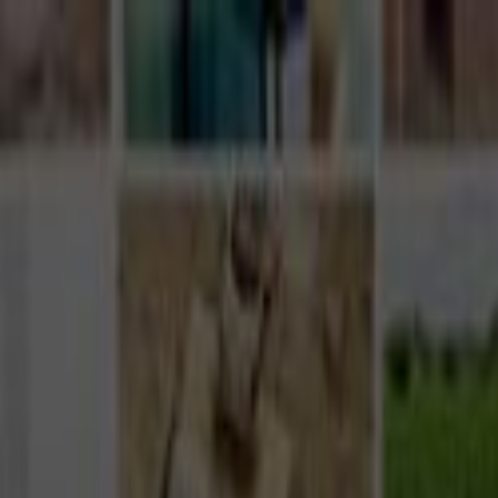
Giriş Yap
Kayıt Ol
Usta Ol - İş Fırsatları