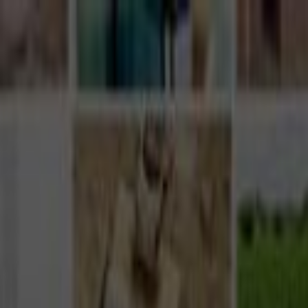
Giriş Yap
Kayıt Ol
Usta Ol - İş Fırsatları