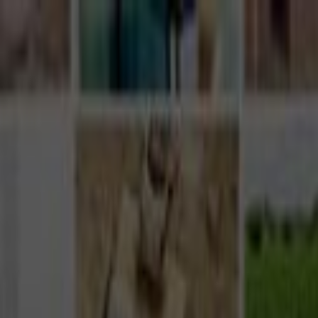
Giriş Yap
Kayıt Ol
Usta Ol - İş Fırsatları