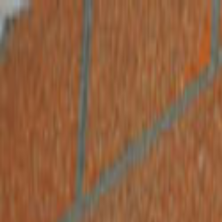
Giriş Yap
Kayıt Ol
Usta Ol - İş Fırsatları