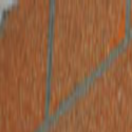
Giriş Yap
Kayıt Ol
Usta Ol - İş Fırsatları