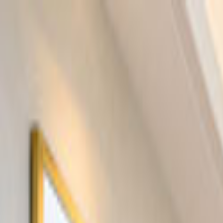
Giriş Yap
Kayıt Ol
Usta Ol - İş Fırsatları