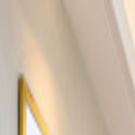
Giriş Yap
Kayıt Ol
Usta Ol - İş Fırsatları