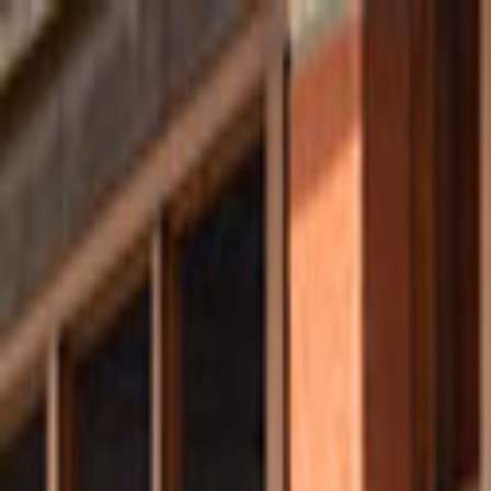
Giriş Yap
Kayıt Ol
Usta Ol - İş Fırsatları