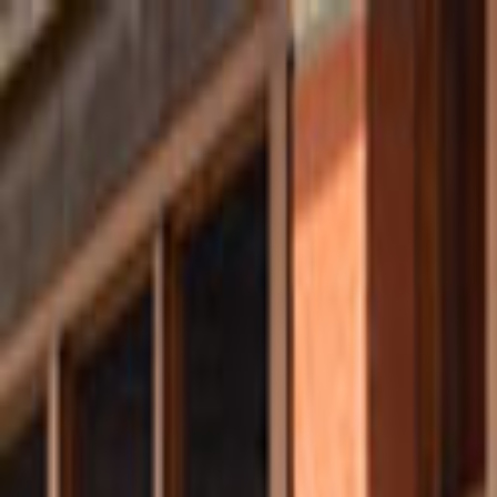
Giriş Yap
Kayıt Ol
Usta Ol - İş Fırsatları