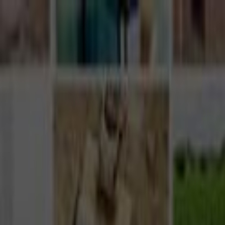
Giriş Yap
Kayıt Ol
Usta Ol - İş Fırsatları