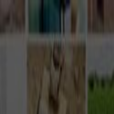
Giriş Yap
Kayıt Ol
Usta Ol - İş Fırsatları