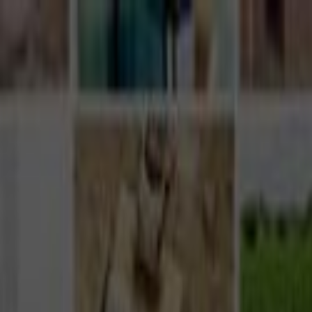
Giriş Yap
Kayıt Ol
Usta Ol - İş Fırsatları