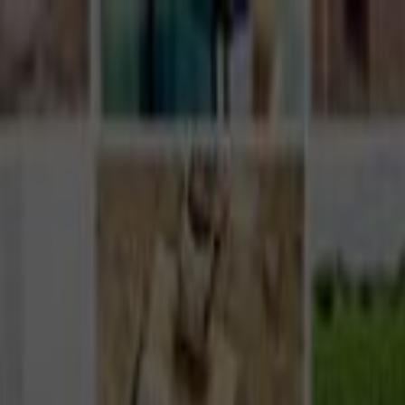
Giriş Yap
Kayıt Ol
Usta Ol - İş Fırsatları