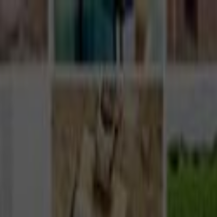
Giriş Yap
Kayıt Ol
Usta Ol - İş Fırsatları