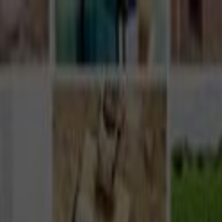
Giriş Yap
Kayıt Ol
Usta Ol - İş Fırsatları