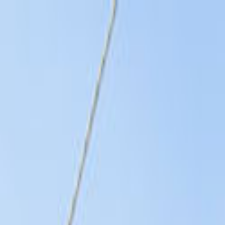
Giriş Yap
Kayıt Ol
Usta Ol - İş Fırsatları