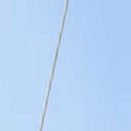
Giriş Yap
Kayıt Ol
Usta Ol - İş Fırsatları