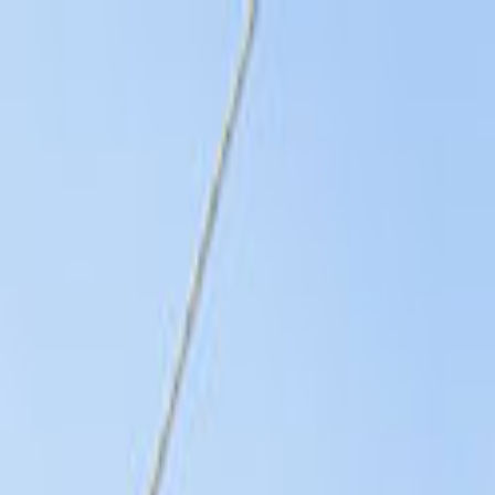
Giriş Yap
Kayıt Ol
Usta Ol - İş Fırsatları