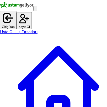
Giriş Yap
Kayıt Ol
Usta Ol - İş Fırsatları