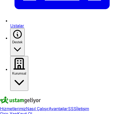
Ustalar
Destek
Kurumsal
Hizmetlerimiz
Nasıl Çalışır
Avantajlar
SSS
İletişim
Giriş Yap
Kayıt Ol