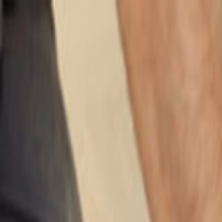
Giriş Yap
Kayıt Ol
Usta Ol - İş Fırsatları